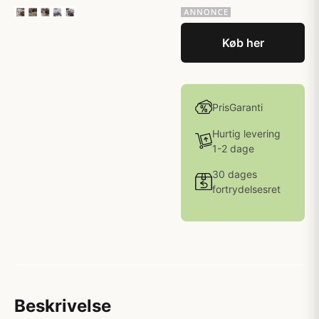
Køb her
PrisGaranti
Hurtig levering
1-2 dage
30 dages
fortrydelsesret
Beskrivelse