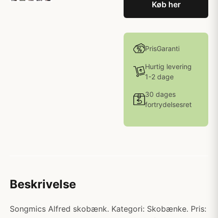
Køb her
PrisGaranti
Hurtig levering
1-2 dage
30 dages
fortrydelsesret
Beskrivelse
Songmics Alfred skobænk. Kategori: Skobænke. Pris: