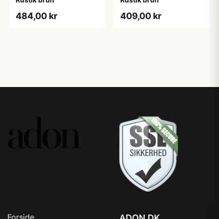
484,00 kr
409,00 kr
Forside
ADON.DK