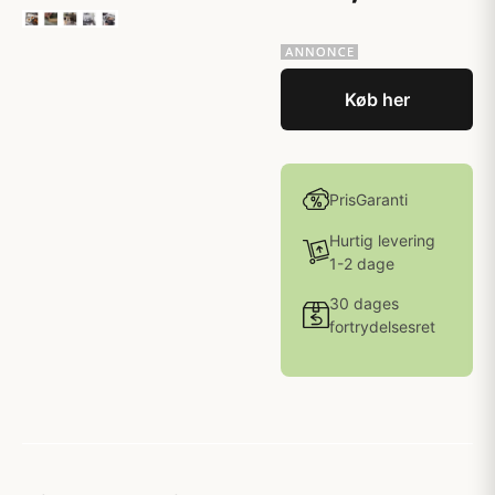
Køb her
PrisGaranti
Hurtig levering
1-2 dage
30 dages
fortrydelsesret