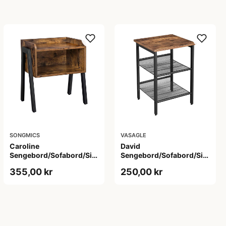
SONGMICS
VASAGLE
Caroline
David
rd
Sengebord/Sofabord/Sidebord
Sengebord/Sofabord/Sidebor
| Alsidigt Design
| 1stk.
355,00 kr
250,00 kr