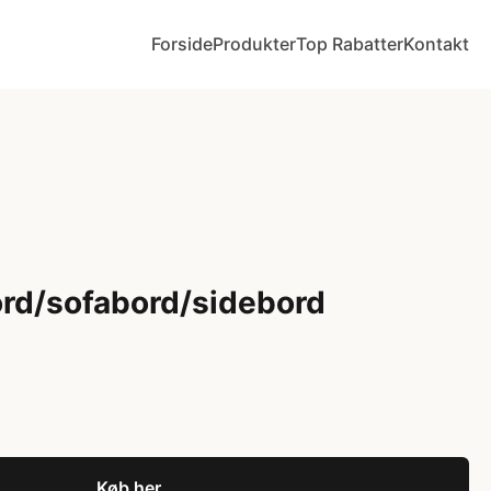
Forside
Produkter
Top Rabatter
Kontakt
rd/sofabord/sidebord
Køb her