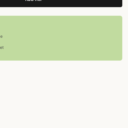
ge
et