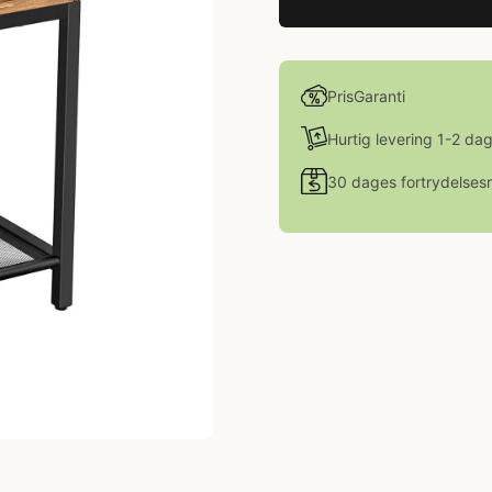
PrisGaranti
Hurtig levering 1-2 da
30 dages fortrydelsesr