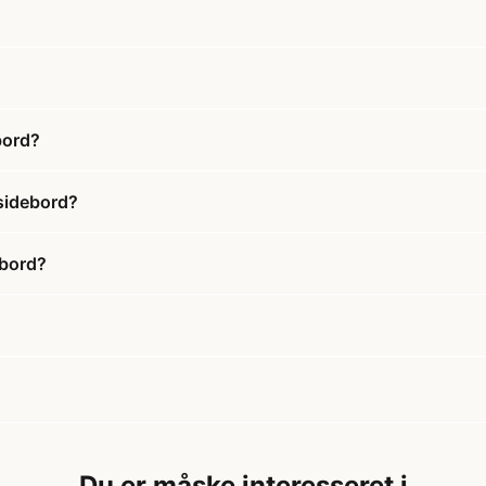
bord?
sidebord?
ebord?
Du er måske interesseret i