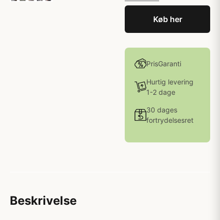
Køb her
PrisGaranti
Hurtig levering
1-2 dage
30 dages
fortrydelsesret
Beskrivelse