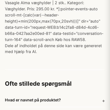
Vasagle Alma væghylder | 2 stk.. Kategori:
Væghylder. Pris: 295.00 kr. *]:pointer-events-auto
scroll-mt-[calc(var(--header-
height)+min(200px,max(70px,20svh)))]" dir="auto"
data-turn-id="request-WEB:b14c2fa8-d84d-4cd6-
b66a-0427aa2e00ed-81" data-testid="conversation-
turn-164" data-scroll-anch Køb hos RAW58.
Dele af indholdet på denne side kan være genereret
med hjælp fra AI.
Ofte stillede spørgsmål
Hvad er navnet på produktet?