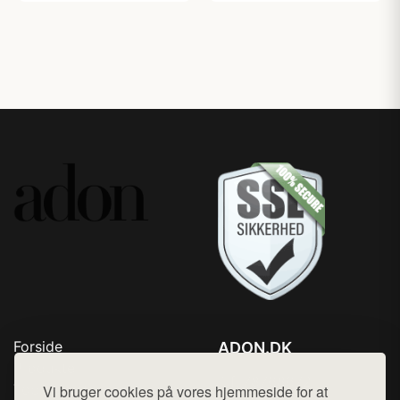
Forside
ADON.DK
Produkter
Tlf. 78768672
Top Rabatter
Vi bruger cookies på vores hjemmeside for at