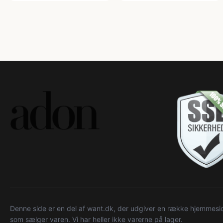
Denne side er en del af want.dk, der udgiver en række hjemmeside
som sælger varen. Vi har heller ikke varerne på lager.