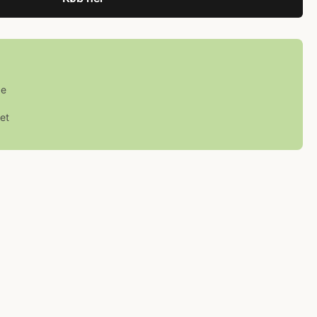
ge
et