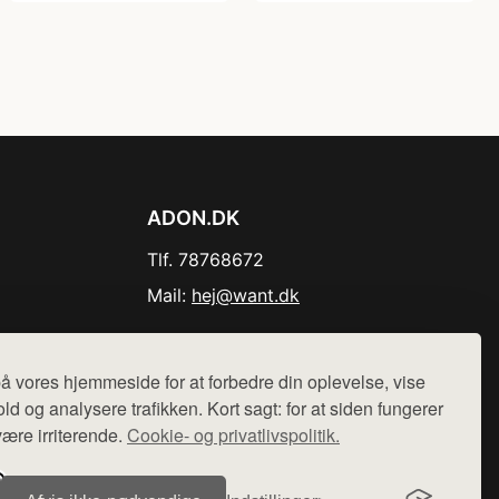
ADON.DK
Tlf. 78768672
Mail:
hej@want.dk
Cookie- og privatlivspolitik
å vores hjemmeside for at forbedre din oplevelse, vise
ld og analysere trafikken. Kort sagt: for at siden fungerer
være irriterende.
Cookie- og privatlivspolitik.
r sælges ikke varer fra denne side - vi henviser til de shops,