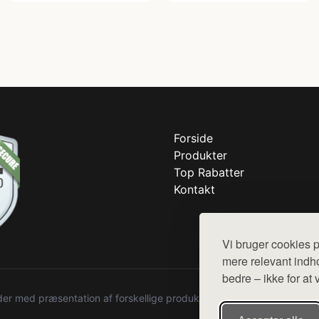
Forside
Produkter
Top Rabatter
Kontakt
Vi bruger cookies p
mere relevant indho
bedre – ikke for at 
r med præsentation af forskellige produkter fra diverse webshops. De