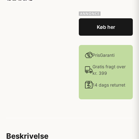
Køb her
PrisGaranti
Gratis fragt over
kr. 399
14 dags returret
Beskrivelse