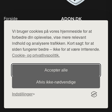
Forside
ADON.DK
Produkter
Tlf. 78768672
Top Rabatter
Vi bruger cookies på vores hjemmeside for at
Mail:
hej@want.dk
Kontakt
forbedre din oplevelse, vise mere relevant
indhold og analysere trafikken. Kort sagt: for at
Cookie- og privatlivspolitik
siden fungerer bedre – ikke for at være irriterende.
Cookie- og privatlivspolitik.
Denne side er en del af want.dk, der udgiver en række
Accepter alle
hjemmesider med præsentation af forskellige produkter fra
diverse webshops. Der sælges ikke varer fra denne side - vi
Afvis ikke‑nødvendige
henviser til de shops, som sælger varen. Vi har heller ikke
varerne på lager.
Indstillinger
© 2026 adon.dk. Alle rettigheder forbeholdes.