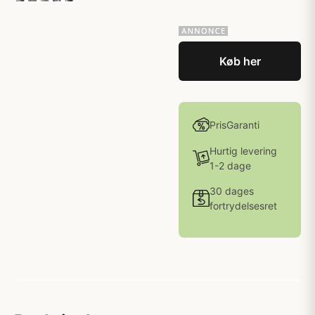
Køb her
PrisGaranti
Hurtig levering
1-2 dage
30 dages
fortrydelsesret