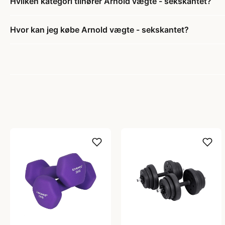
Hvilken kategori tilhører Arnold vægte - sekskantet?
Hvor kan jeg købe Arnold vægte - sekskantet?