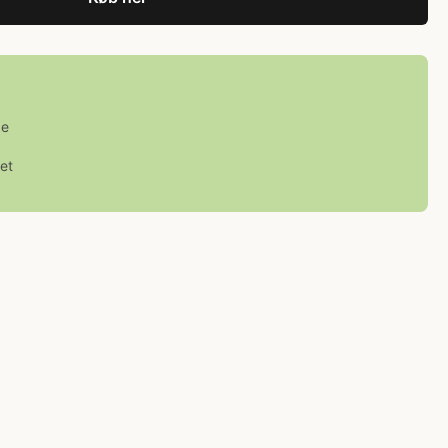
ge
et