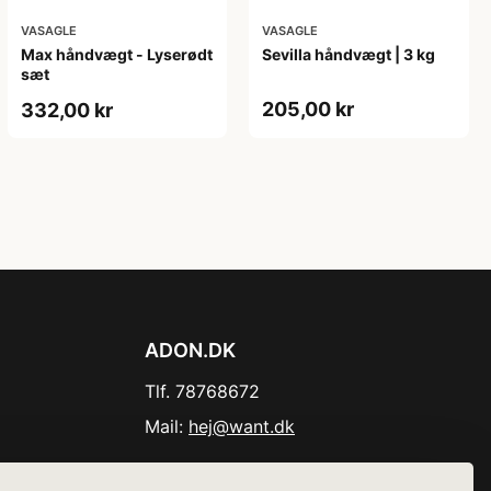
VASAGLE
VASAGLE
Max håndvægt - Lyserødt
Sevilla håndvægt | 3 kg
sæt
205,00 kr
332,00 kr
ADON.DK
Tlf. 78768672
Mail:
hej@want.dk
Cookie- og privatlivspolitik