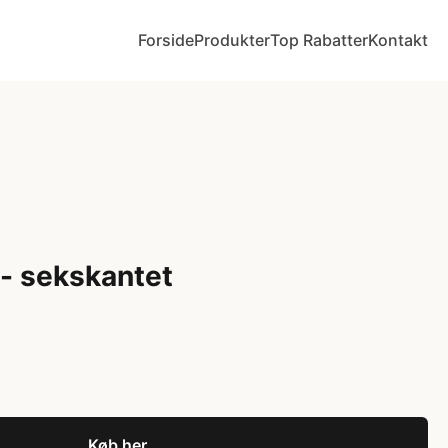
Forside
Produkter
Top Rabatter
Kontakt
- sekskantet
Køb her