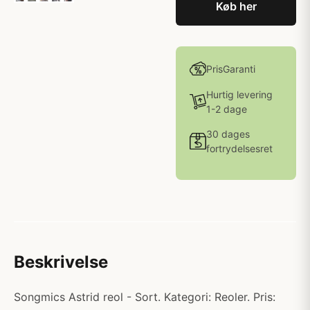
Køb her
PrisGaranti
Hurtig levering
1-2 dage
30 dages
fortrydelsesret
Beskrivelse
Songmics Astrid reol - Sort. Kategori: Reoler. Pris: