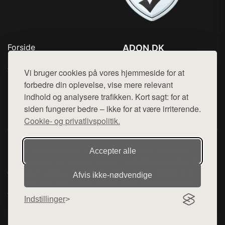
Forside
ADON.DK
Produkter
Tlf. 78768672
Top Rabatter
Vi bruger cookies på vores hjemmeside for at
Mail:
hej@want.dk
Kontakt
forbedre din oplevelse, vise mere relevant
indhold og analysere trafikken. Kort sagt: for at
Cookie- og privatlivspolitik
siden fungerer bedre – ikke for at være irriterende.
Cookie- og privatlivspolitik.
Denne side er en del af want.dk, der udgiver en række
Accepter alle
hjemmesider med præsentation af forskellige produkter fra
diverse webshops. Der sælges ikke varer fra denne side - vi
Afvis ikke‑nødvendige
henviser til de shops, som sælger varen. Vi har heller ikke
varerne på lager.
Indstillinger
© 2026 adon.dk. Alle rettigheder forbeholdes.