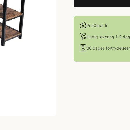
PrisGaranti
Hurtig levering 1-2 da
30 dages fortrydelsesr