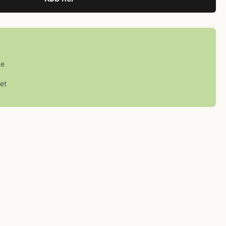
ge
et