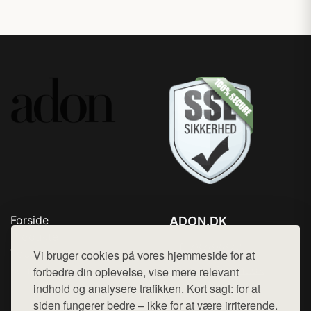
Forside
ADON.DK
Produkter
Tlf. 78768672
Top Rabatter
Vi bruger cookies på vores hjemmeside for at
Mail:
hej@want.dk
Kontakt
forbedre din oplevelse, vise mere relevant
indhold og analysere trafikken. Kort sagt: for at
Cookie- og privatlivspolitik
siden fungerer bedre – ikke for at være irriterende.