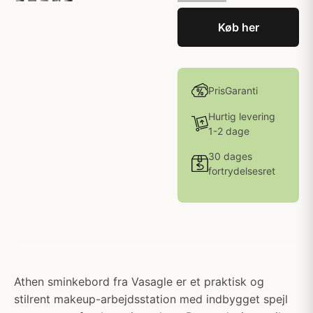
Køb her
PrisGaranti
Hurtig levering
1-2 dage
30 dages
fortrydelsesret
Athen sminkebord fra Vasagle er et praktisk og
stilrent makeup-arbejdsstation med indbygget spejl