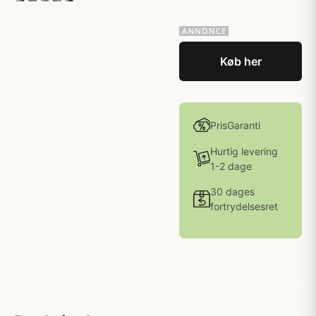
Køb her
PrisGaranti
Hurtig levering
1-2 dage
30 dages
fortrydelsesret