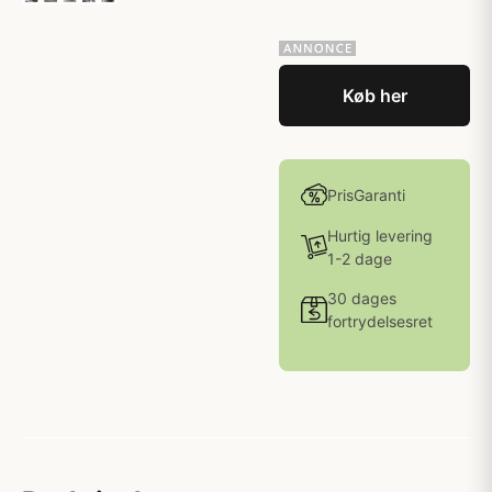
Køb her
PrisGaranti
Hurtig levering
1-2 dage
30 dages
fortrydelsesret