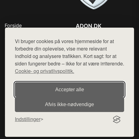
Forside
ADON.DK
Produkter
Tlf. 78768672
Top Rabatter
Vi bruger cookies på vores hjemmeside for at
Mail:
hej@want.dk
Kontakt
forbedre din oplevelse, vise mere relevant
indhold og analysere trafikken. Kort sagt: for at
Cookie- og privatlivspolitik
siden fungerer bedre – ikke for at være irriterende.
Cookie- og privatlivspolitik.
Denne side er en del af want.dk, der udgiver en række
Accepter alle
hjemmesider med præsentation af forskellige produkter fra
diverse webshops. Der sælges ikke varer fra denne side - vi
Afvis ikke‑nødvendige
henviser til de shops, som sælger varen. Vi har heller ikke
varerne på lager.
Indstillinger
© 2026 adon.dk. Alle rettigheder forbeholdes.