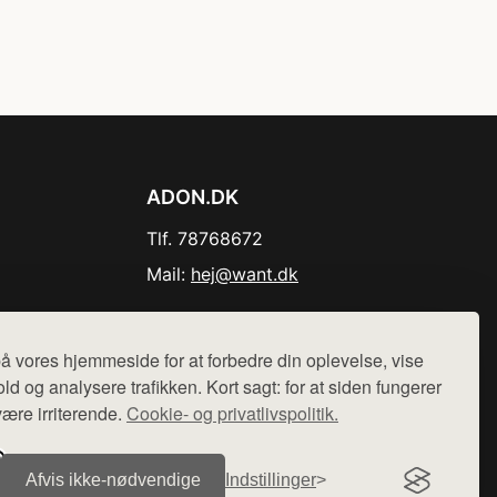
ADON.DK
Tlf. 78768672
Mail:
hej@want.dk
Cookie- og privatlivspolitik
å vores hjemmeside for at forbedre din oplevelse, vise
ld og analysere trafikken. Kort sagt: for at siden fungerer
være irriterende.
Cookie- og privatlivspolitik.
r sælges ikke varer fra denne side - vi henviser til de shops,
Afvis ikke‑nødvendige
Indstillinger