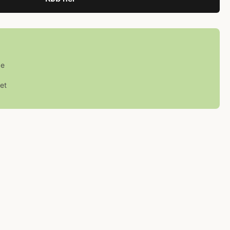
ge
et