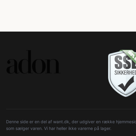
Denne side er en del af want.dk, der udgiver en række hjemmeside
som sælger varen. Vi har heller ikke varerne på lager.