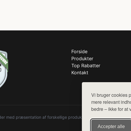
Forside
Produkter
Top Rabatter
Kontakt
Vi bruger cookies p
mere relevant indho
bedre – ikke for at 
r med præsentation af forskellige produkter fra diverse webshops. De
Accepter alle