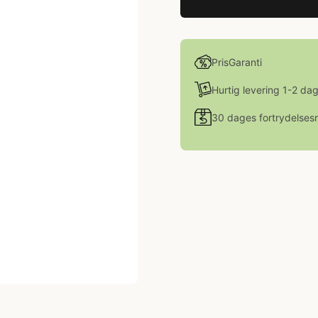
PrisGaranti
Hurtig levering 1-2 da
30 dages fortrydelsesr