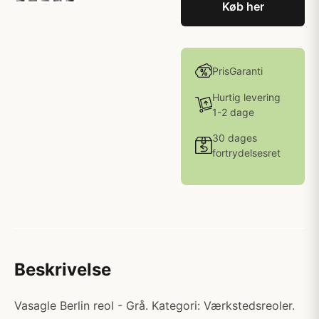
Køb her
PrisGaranti
Hurtig levering
1-2 dage
30 dages
fortrydelsesret
Beskrivelse
Vasagle Berlin reol - Grå. Kategori: Værkstedsreoler.