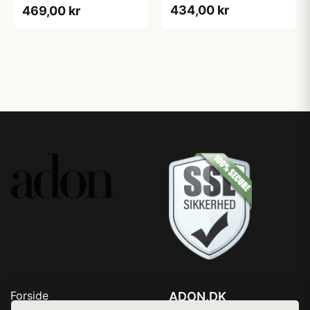
434,00 kr
469,00 kr
Forside
ADON.DK