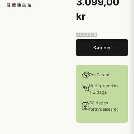
3.099,00
kr
Køb her
PrisGaranti
Hurtig levering
1-2 dage
30 dages
fortrydelsesret