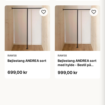
RAW58
RAW58
Bøjlestang ANDREA sort
Bøjlestang ANDREA sort
med hylde - Bestil på
specialmål (hylden er
699,00 kr
999,00 kr
ikke vist på billedet)