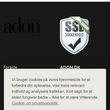
Forside
ADON.DK
Produkter
Tlf. 78768672
Top Rabatter
Vi bruger cookies på vores hjemmeside for at
Mail:
hej@want.dk
Kontakt
forbedre din oplevelse, vise mere relevant
indhold og analysere trafikken. Kort sagt: for at
Cookie- og privatlivspolitik
siden fungerer bedre – ikke for at være irriterende.
Cookie- og privatlivspolitik.