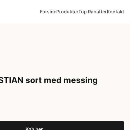
Forside
Produkter
Top Rabatter
Kontakt
STIAN sort med messing
Køb her