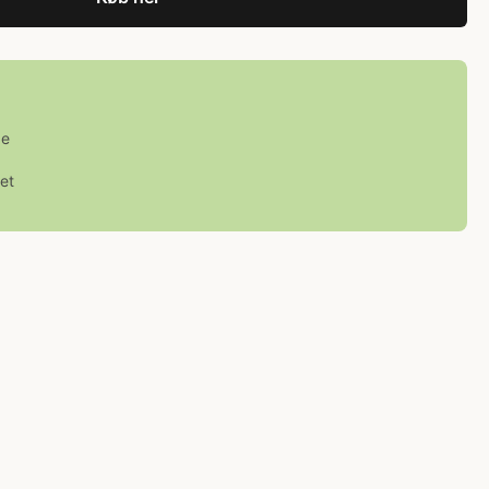
ge
et