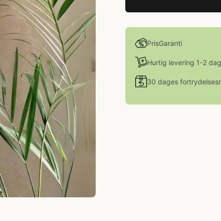
PrisGaranti
Hurtig levering 1-2 da
30 dages fortrydelsesr