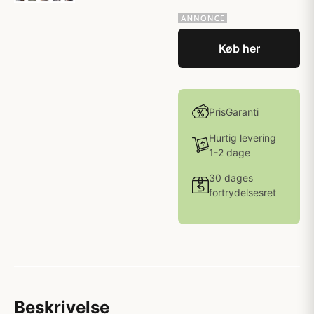
Køb her
PrisGaranti
Hurtig levering
1-2 dage
30 dages
fortrydelsesret
Beskrivelse