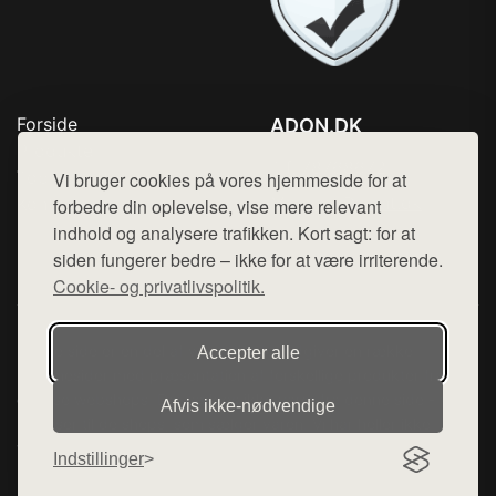
Forside
ADON.DK
Produkter
Tlf. 78768672
Top Rabatter
Vi bruger cookies på vores hjemmeside for at
Mail:
hej@want.dk
Kontakt
forbedre din oplevelse, vise mere relevant
indhold og analysere trafikken. Kort sagt: for at
Cookie- og privatlivspolitik
siden fungerer bedre – ikke for at være irriterende.
Cookie- og privatlivspolitik.
Denne side er en del af want.dk, der udgiver en række
Accepter alle
hjemmesider med præsentation af forskellige produkter fra
diverse webshops. Der sælges ikke varer fra denne side - vi
Afvis ikke‑nødvendige
henviser til de shops, som sælger varen. Vi har heller ikke
varerne på lager.
Indstillinger
© 2026 adon.dk. Alle rettigheder forbeholdes.