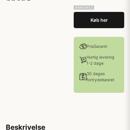
Køb her
PrisGaranti
Hurtig levering
1-2 dage
30 dages
fortrydelsesret
Beskrivelse