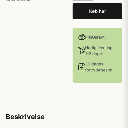
Køb her
PrisGaranti
Hurtig levering
1-2 dage
30 dages
fortrydelsesret
Beskrivelse