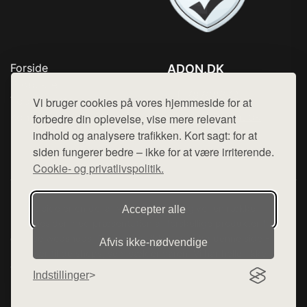
Forside
ADON.DK
Produkter
Tlf. 78768672
Top Rabatter
Vi bruger cookies på vores hjemmeside for at
Mail:
hej@want.dk
Kontakt
forbedre din oplevelse, vise mere relevant
indhold og analysere trafikken. Kort sagt: for at
Cookie- og privatlivspolitik
siden fungerer bedre – ikke for at være irriterende.
Cookie- og privatlivspolitik.
Denne side er en del af want.dk, der udgiver en række
Accepter alle
hjemmesider med præsentation af forskellige produkter fra
diverse webshops. Der sælges ikke varer fra denne side - vi
Afvis ikke‑nødvendige
henviser til de shops, som sælger varen. Vi har heller ikke
varerne på lager.
Indstillinger
© 2026 adon.dk. Alle rettigheder forbeholdes.