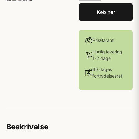
Køb her
PrisGaranti
Hurtig levering
1-2 dage
30 dages
fortrydelsesret
Beskrivelse