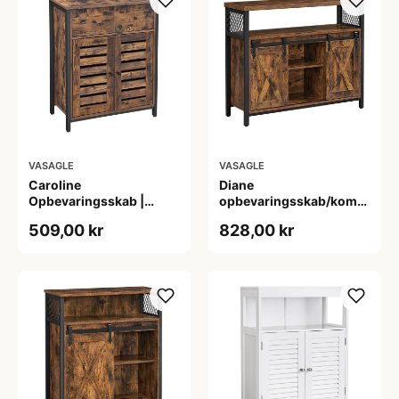
VASAGLE
VASAGLE
Caroline
Diane
Opbevaringsskab |
opbevaringsskab/kommode
Stilfuld og Praktisk
- Sort/rustik brun
509,00 kr
828,00 kr
Løsning