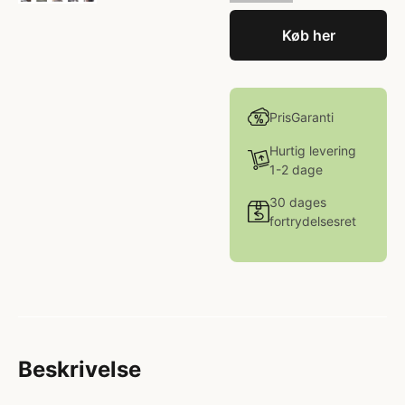
Køb her
PrisGaranti
Hurtig levering
1-2 dage
30 dages
fortrydelsesret
Beskrivelse