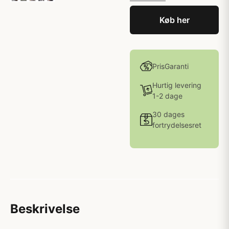
Køb her
PrisGaranti
Hurtig levering
1-2 dage
30 dages
fortrydelsesret
Beskrivelse