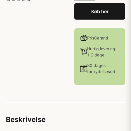
Køb her
PrisGaranti
Hurtig levering
1-2 dage
30 dages
fortrydelsesret
Beskrivelse