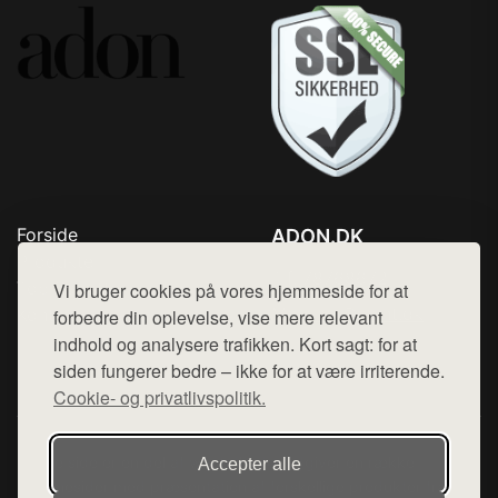
Forside
ADON.DK
Produkter
Tlf. 78768672
Top Rabatter
Vi bruger cookies på vores hjemmeside for at
Mail:
hej@want.dk
Kontakt
forbedre din oplevelse, vise mere relevant
indhold og analysere trafikken. Kort sagt: for at
Cookie- og privatlivspolitik
siden fungerer bedre – ikke for at være irriterende.
Cookie- og privatlivspolitik.
Denne side er en del af want.dk, der udgiver en række
Accepter alle
hjemmesider med præsentation af forskellige produkter fra