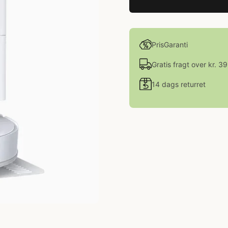
PrisGaranti
Gratis fragt over kr. 3
14 dags returret