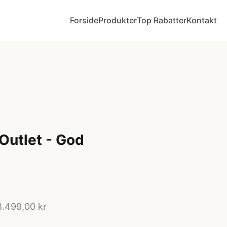
Forside
Produkter
Top Rabatter
Kontakt
Outlet - God
8.499,00 kr