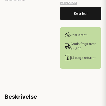
Køb her
PrisGaranti
Gratis fragt over
kr. 399
14 dags returret
Beskrivelse