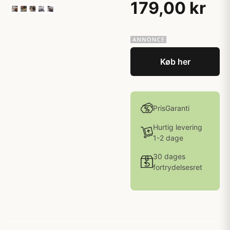
179,00 kr
Køb her
PrisGaranti
Hurtig levering
1-2 dage
30 dages
fortrydelsesret