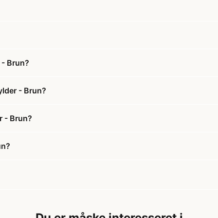
 - Brun?
ylder - Brun?
r - Brun?
un?
Du er måske interesseret i