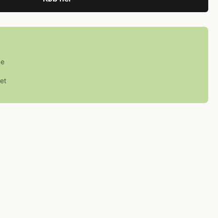
ge
et