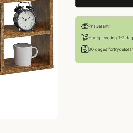
PrisGaranti
Hurtig levering 1-2 da
30 dages fortrydelsesr