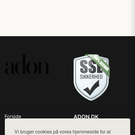
Forside
ADON.DK
Produkter
Tlf. 78768672
Top Rabatter
Vi bruger cookies på vores hjemmeside for at