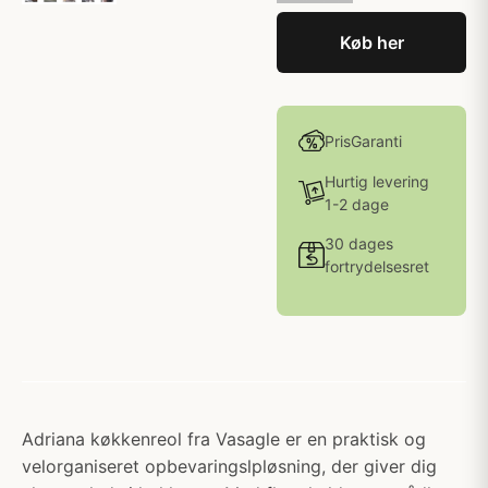
Køb her
PrisGaranti
Hurtig levering
1-2 dage
30 dages
fortrydelsesret
Adriana køkkenreol fra Vasagle er en praktisk og
velorganiseret opbevaringslpløsning, der giver dig