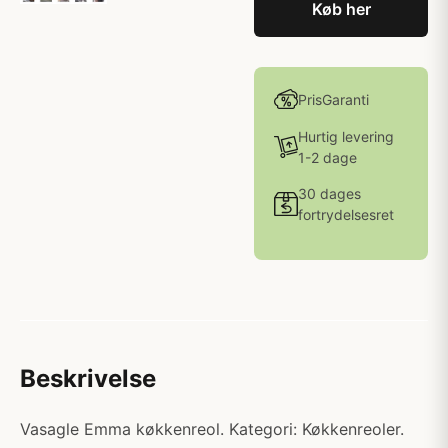
Køb her
PrisGaranti
Hurtig levering
1-2 dage
30 dages
fortrydelsesret
Beskrivelse
Vasagle Emma køkkenreol. Kategori: Køkkenreoler.