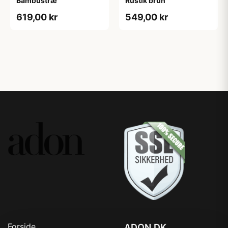
Bambustræ
Rustik brun
619,00 kr
549,00 kr
Forside
ADON.DK