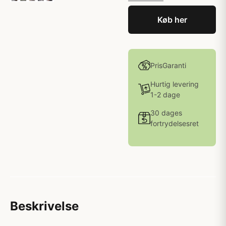
Køb her
PrisGaranti
Hurtig levering
1-2 dage
30 dages
fortrydelsesret
Beskrivelse