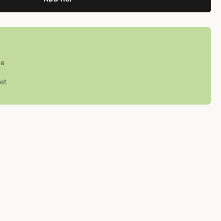
ge
et