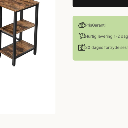
PrisGaranti
Hurtig levering 1-2 da
30 dages fortrydelsesr