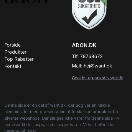
Forside
ADON.DK
Produkter
Tlf. 78768672
Top Rabatter
Mail:
hej@want.dk
Kontakt
Cookie- og privatlivspolitik
Denne side er en del af want.dk, der udgiver en række
hjemmesider med præsentation af forskellige produkter fra
diverse webshops. Der sælges ikke varer fra denne side - vi
henviser til de shops, som sælger varen. Vi har heller ikke
varerne på lager.