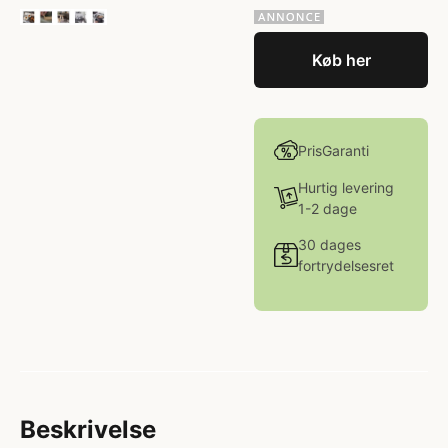
Køb her
PrisGaranti
Hurtig levering
1-2 dage
30 dages
fortrydelsesret
Beskrivelse