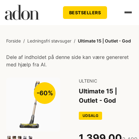
BESTSELLERS
Forside
/
Ledningsfri støvsuger
/
Ultimate 15 | Outlet - God
Dele af indholdet på denne side kan være genereret
med hjælp fra AI.
ULTENIC
Ultimate 15 |
-60%
Outlet - God
UDSALG
1.399,00