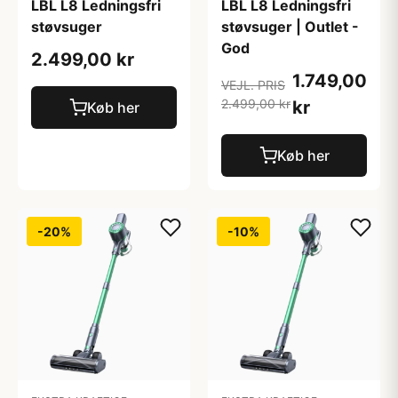
LBL L8 Ledningsfri
LBL L8 Ledningsfri
støvsuger
støvsuger | Outlet -
God
2.499,00 kr
1.749,00
VEJL. PRIS
2.499,00 kr
kr
Køb her
Køb her
-20%
-10%