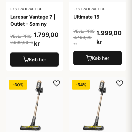
EKSTRA KRAFTIGE
EKSTRA KRAFTIGE
Laresar Vantage 7 |
Ultimate 15
Outlet - Som ny
VEJL. PRIS
1.999,00
1.799,00
VEJL. PRIS
3.499,00
kr
2.999,00 kr
kr
kr
Køb her
Køb her
-60%
-54%