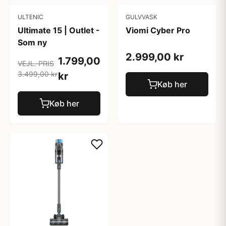
ULTENIC
GULVVASK
Ultimate 15 | Outlet -
Viomi Cyber Pro
Som ny
2.999,00 kr
1.799,00
VEJL. PRIS
3.499,00 kr
kr
Køb her
Køb her