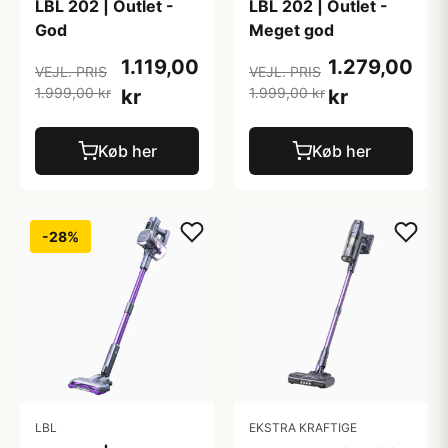
LBL 202 | Outlet -
LBL 202 | Outlet -
God
Meget god
1.119,00
1.279,00
VEJL. PRIS
VEJL. PRIS
1.999,00 kr
1.999,00 kr
kr
kr
Køb her
Køb her
-28%
LBL
EKSTRA KRAFTIGE