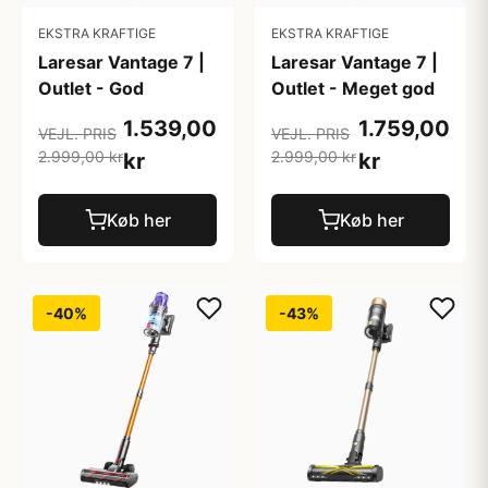
EKSTRA KRAFTIGE
EKSTRA KRAFTIGE
Laresar Vantage 7 |
Laresar Vantage 7 |
Outlet - God
Outlet - Meget god
1.539,00
1.759,00
VEJL. PRIS
VEJL. PRIS
2.999,00 kr
2.999,00 kr
kr
kr
Køb her
Køb her
-40%
-43%