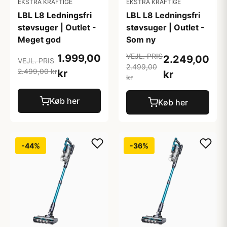
EKSTRA KRAFTIGE
EKSTRA KRAFTIGE
LBL L8 Ledningsfri
LBL L8 Ledningsfri
støvsuger | Outlet -
støvsuger | Outlet -
Meget god
Som ny
VEJL. PRIS
1.999,00
2.249,00
VEJL. PRIS
2.499,00
2.499,00 kr
kr
kr
kr
Køb her
Køb her
-44%
-36%