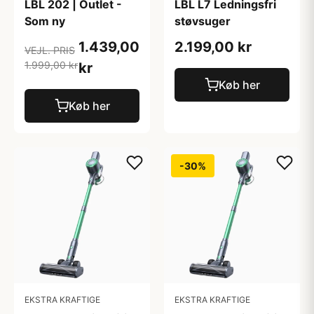
LBL 202 | Outlet -
LBL L7 Ledningsfri
Som ny
støvsuger
1.439,00
2.199,00 kr
VEJL. PRIS
1.999,00 kr
kr
Køb her
Køb her
-30%
EKSTRA KRAFTIGE
EKSTRA KRAFTIGE