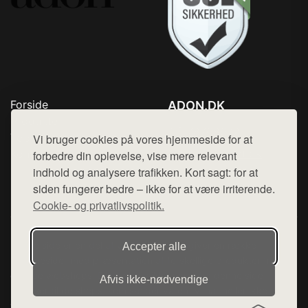
Forside
ADON.DK
Produkter
Tlf. 78768672
Top Rabatter
Vi bruger cookies på vores hjemmeside for at
Mail:
hej@want.dk
Kontakt
forbedre din oplevelse, vise mere relevant
indhold og analysere trafikken. Kort sagt: for at
Cookie- og privatlivspolitik
siden fungerer bedre – ikke for at være irriterende.
Cookie- og privatlivspolitik.
Denne side er en del af want.dk, der udgiver en række
Accepter alle
hjemmesider med præsentation af forskellige produkter fra
diverse webshops. Der sælges ikke varer fra denne side - vi
Afvis ikke‑nødvendige
henviser til de shops, som sælger varen. Vi har heller ikke
varerne på lager.